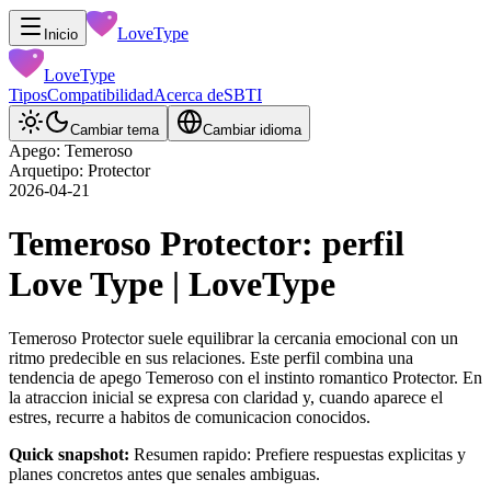
LoveType
Inicio
LoveType
Tipos
Compatibilidad
Acerca de
SBTI
Cambiar tema
Cambiar idioma
Apego: Temeroso
Arquetipo: Protector
2026-04-21
Temeroso Protector: perfil
Love Type | LoveType
Temeroso Protector suele equilibrar la cercania emocional con un
ritmo predecible en sus relaciones. Este perfil combina una
tendencia de apego Temeroso con el instinto romantico Protector. En
la atraccion inicial se expresa con claridad y, cuando aparece el
estres, recurre a habitos de comunicacion conocidos.
Quick snapshot:
Resumen rapido: Prefiere respuestas explicitas y
planes concretos antes que senales ambiguas.