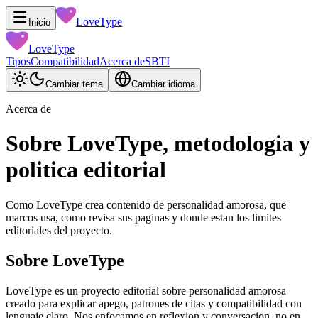
LoveType
Inicio
LoveType
Tipos
Compatibilidad
Acerca de
SBTI
Cambiar tema
Cambiar idioma
Acerca de
Sobre LoveType, metodologia y
politica editorial
Como LoveType crea contenido de personalidad amorosa, que
marcos usa, como revisa sus paginas y donde estan los limites
editoriales del proyecto.
Sobre LoveType
LoveType es un proyecto editorial sobre personalidad amorosa
creado para explicar apego, patrones de citas y compatibilidad con
lenguaje claro. Nos enfocamos en reflexion y conversacion, no en