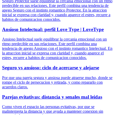
Seguro Protector suele equilibrar la cercania emocional con un ritmo
predecible en sus relaciones. Este perfil combina una tendencia de
apego Seguro con el instinto romantico Protector. En la atraccion
inicial se expresa con claridad y, cuando aparece el estres, recurre a
habitos de comunicacion conocidos.
Ansioso Intelectual: perfil Love Type | LoveType
Ansioso Intelectual suele equilibrar la cercania emocional con un
ritmo predecible en sus relaciones. Este perfil combina una
tendencia de apego Ansioso con el instinto romantico Intelectual. En
la atraccion inicial se expresa con claridad y, cuando aparece el
estres, recurre a habitos de comunicacion conocidos.
Seguro vs ansioso: ciclo de acercarse y alejarse
Por que una pareja segura y ansiosa puede atraerse mucho, donde se
rompe el ciclo de persecucion y retirada, y como repararlo con
acuerdos claros.
Parejas evitativas: distancia y senales mal leidas
Como viven el espacio las personas evitativas, por que se
malinterpreta la distancia y que ayuda a mantener conexion sin