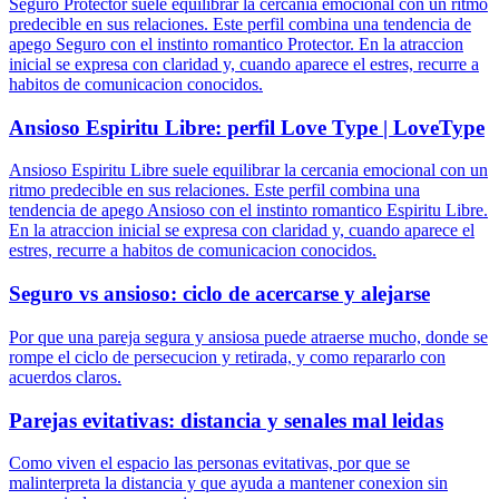
Seguro Protector suele equilibrar la cercania emocional con un ritmo
predecible en sus relaciones. Este perfil combina una tendencia de
apego Seguro con el instinto romantico Protector. En la atraccion
inicial se expresa con claridad y, cuando aparece el estres, recurre a
habitos de comunicacion conocidos.
Ansioso Espiritu Libre: perfil Love Type | LoveType
Ansioso Espiritu Libre suele equilibrar la cercania emocional con un
ritmo predecible en sus relaciones. Este perfil combina una
tendencia de apego Ansioso con el instinto romantico Espiritu Libre.
En la atraccion inicial se expresa con claridad y, cuando aparece el
estres, recurre a habitos de comunicacion conocidos.
Seguro vs ansioso: ciclo de acercarse y alejarse
Por que una pareja segura y ansiosa puede atraerse mucho, donde se
rompe el ciclo de persecucion y retirada, y como repararlo con
acuerdos claros.
Parejas evitativas: distancia y senales mal leidas
Como viven el espacio las personas evitativas, por que se
malinterpreta la distancia y que ayuda a mantener conexion sin