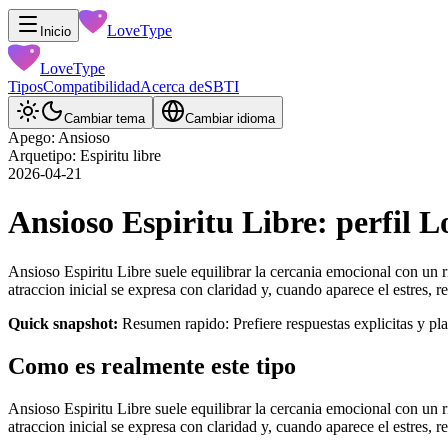
LoveType
Inicio
LoveType
Tipos
Compatibilidad
Acerca de
SBTI
Cambiar tema
Cambiar idioma
Apego: Ansioso
Arquetipo: Espiritu libre
2026-04-21
Ansioso Espiritu Libre: perfil 
Ansioso Espiritu Libre suele equilibrar la cercania emocional con un r
atraccion inicial se expresa con claridad y, cuando aparece el estres,
Quick snapshot:
Resumen rapido: Prefiere respuestas explicitas y pl
Como es realmente este tipo
Ansioso Espiritu Libre suele equilibrar la cercania emocional con un r
atraccion inicial se expresa con claridad y, cuando aparece el estres,