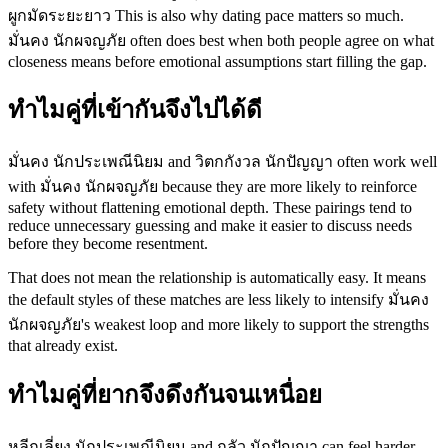
ผูกมัดระยะยาว This is also why dating pace matters so much.
มั่นคง นักผจญภัย often does best when both people agree on what
closeness means before emotional assumptions start filling the gap.
ทำไมคู่ที่เข้ากันจึงไปได้ดี
มั่นคง นักประเพณีนิยม and วิตกกังวล นักปัญญา often work well
with มั่นคง นักผจญภัย because they are more likely to reinforce
safety without flattening emotional depth. These pairings tend to
reduce unnecessary guessing and make it easier to discuss needs
before they become resentment.
That does not mean the relationship is automatically easy. It means
the default styles of these matches are less likely to intensify มั่นคง
นักผจญภัย's weakest loop and more likely to support the strengths
that already exist.
ทำไมคู่ที่ยากจึงดึงกันจนเหนื่อย
หลีกเลี่ยง นักประเพณีนิยม and กลัว นักปัญญา can feel harder