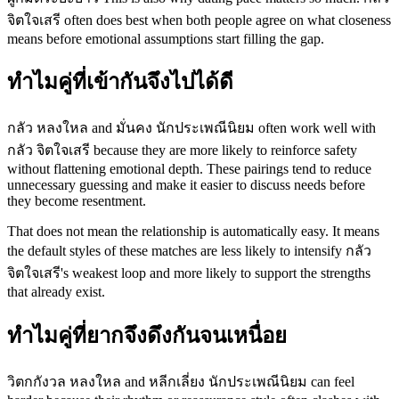
จิตใจเสรี often does best when both people agree on what closeness
means before emotional assumptions start filling the gap.
ทำไมคู่ที่เข้ากันจึงไปได้ดี
กลัว หลงใหล and มั่นคง นักประเพณีนิยม often work well with
กลัว จิตใจเสรี because they are more likely to reinforce safety
without flattening emotional depth. These pairings tend to reduce
unnecessary guessing and make it easier to discuss needs before
they become resentment.
That does not mean the relationship is automatically easy. It means
the default styles of these matches are less likely to intensify กลัว
จิตใจเสรี's weakest loop and more likely to support the strengths
that already exist.
ทำไมคู่ที่ยากจึงดึงกันจนเหนื่อย
วิตกกังวล หลงใหล and หลีกเลี่ยง นักประเพณีนิยม can feel