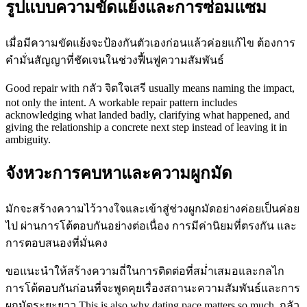
รูปแบบความขัดแย้งและการซ่อมแซม
เมื่อมีความขัดแย้งจะป้องกันตัวเองก่อนแล้วค่อยแก้ไข ต้องการ
คำมั่นสัญญาที่ชัดเจนในช่วงฟื้นฟูความสัมพันธ์
Good repair with กลัว จิตใจเสรี usually means naming the impact,
not only the intent. A workable repair pattern includes
acknowledging what landed badly, clarifying what happened, and
giving the relationship a concrete next step instead of leaving it in
ambiguity.
จังหวะการคบหาและความผูกมัด
มักจะสร้างความไว้วางใจและเข้าสู่ช่วงผูกมัดอย่างค่อยเป็นค่อย
ไป ผ่านการโต้ตอบกันอย่างต่อเนื่อง การมีค่านิยมที่ตรงกัน และ
การตอบสนองที่มั่นคง
ขอแนะนำให้สร้างความถี่ในการติดต่อที่สม่ำเสมอและกลไก
การโต้ตอบกันก่อนที่จะพูดคุยเรื่องสถานะความสัมพันธ์และการ
ผูกมัดระยะยาว This is also why dating pace matters so much. กลัว