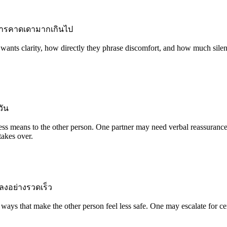
การคาดเดามากเกินไป
 wants clarity, how directly they phrase discomfort, and how much silenc
วัน
ss means to the other person. One partner may need verbal reassurance
takes over.
ลงอย่างรวดเร็ว
ys that make the other person feel less safe. One may escalate for cer