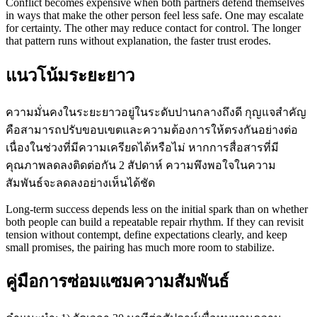
Conflict becomes expensive when both partners defend themselves
in ways that make the other person feel less safe. One may escalate
for certainty. The other may reduce contact for control. The longer
that pattern runs without explanation, the faster trust erodes.
แนวโน้มระยะยาว
ความมั่นคงในระยะยาวอยู่ในระดับปานกลางถึงดี กุญแจสำคัญ
คือสามารถปรับขอบเขตและความต้องการให้ตรงกันอย่างต่อ
เนื่องในช่วงที่มีความเครียดได้หรือไม่ หากการสื่อสารที่มี
คุณภาพลดลงติดต่อกัน 2 สัปดาห์ ความพึงพอใจในความ
สัมพันธ์จะลดลงอย่างเห็นได้ชัด
Long-term success depends less on the initial spark than on whether
both people can build a repeatable repair rhythm. If they can revisit
tension without contempt, define expectations clearly, and keep
small promises, the pairing has much more room to stabilize.
คู่มือการซ่อมแซมความสัมพันธ์