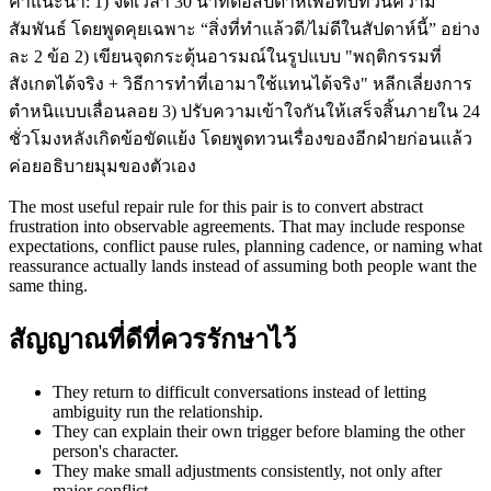
คำแนะนำ: 1) จัดเวลา 30 นาทีต่อสัปดาห์เพื่อทบทวนความ
สัมพันธ์ โดยพูดคุยเฉพาะ “สิ่งที่ทำแล้วดี/ไม่ดีในสัปดาห์นี้” อย่าง
ละ 2 ข้อ 2) เขียนจุดกระตุ้นอารมณ์ในรูปแบบ "พฤติกรรมที่
สังเกตได้จริง + วิธีการทำที่เอามาใช้แทนได้จริง" หลีกเลี่ยงการ
ตำหนิแบบเลื่อนลอย 3) ปรับความเข้าใจกันให้เสร็จสิ้นภายใน 24
ชั่วโมงหลังเกิดข้อขัดแย้ง โดยพูดทวนเรื่องของอีกฝ่ายก่อนแล้ว
ค่อยอธิบายมุมของตัวเอง
The most useful repair rule for this pair is to convert abstract
frustration into observable agreements. That may include response
expectations, conflict pause rules, planning cadence, or naming what
reassurance actually lands instead of assuming both people want the
same thing.
สัญญาณที่ดีที่ควรรักษาไว้
They return to difficult conversations instead of letting
ambiguity run the relationship.
They can explain their own trigger before blaming the other
person's character.
They make small adjustments consistently, not only after
major conflict.