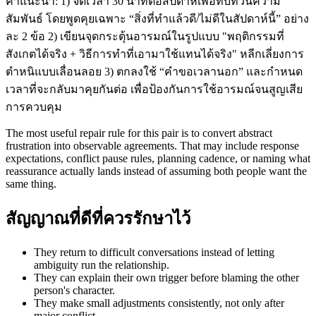
คำแนะนำ: 1) จัดเวลา 30 นาทีต่อสัปดาห์เพื่อทบทวนความ
สัมพันธ์ โดยพูดคุยเฉพาะ “สิ่งที่ทำแล้วดี/ไม่ดีในสัปดาห์นี้” อย่าง
ละ 2 ข้อ 2) เขียนจุดกระตุ้นอารมณ์ในรูปแบบ "พฤติกรรมที่
สังเกตได้จริง + วิธีการทำที่เอามาใช้แทนได้จริง" หลีกเลี่ยงการ
ตำหนิแบบเลื่อนลอย 3) ตกลงใช้ “คำขอเวลานอก” และกำหนด
เวลาที่จะกลับมาคุยกันต่อ เพื่อป้องกันการใช้อารมณ์จนสูญเสีย
การควบคุม
The most useful repair rule for this pair is to convert abstract
frustration into observable agreements. That may include response
expectations, conflict pause rules, planning cadence, or naming what
reassurance actually lands instead of assuming both people want the
same thing.
สัญญาณที่ดีที่ควรรักษาไว้
They return to difficult conversations instead of letting
ambiguity run the relationship.
They can explain their own trigger before blaming the other
person's character.
They make small adjustments consistently, not only after
major conflict.