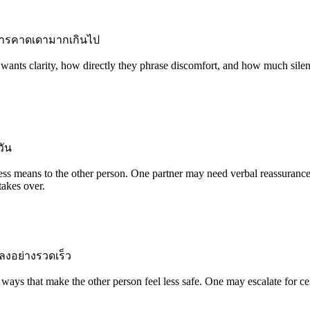
การคาดเดามากเกินไป
 wants clarity, how directly they phrase discomfort, and how much silenc
วัน
ss means to the other person. One partner may need verbal reassurance
takes over.
ลงอย่างรวดเร็ว
ys that make the other person feel less safe. One may escalate for cer