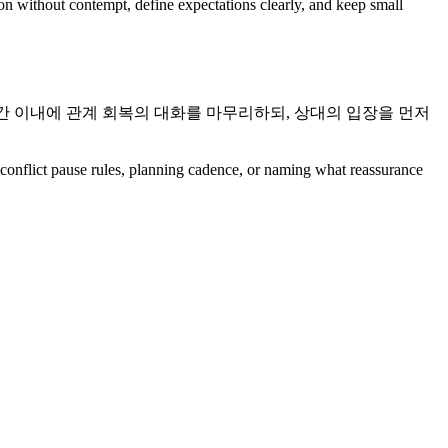
ion without contempt, define expectations clearly, and keep small
4시간 이내에 관계 회복의 대화를 마무리하되, 상대의 입장을 먼저
s, conflict pause rules, planning cadence, or naming what reassurance