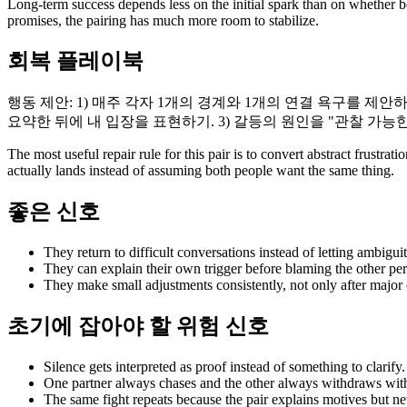
Long-term success depends less on the initial spark than on whether bo
promises, the pairing has much more room to stabilize.
회복 플레이북
행동 제안: 1) 매주 각자 1개의 경계와 1개의 연결 욕구를 제
요약한 뒤에 내 입장을 표현하기. 3) 갈등의 원인을 "관찰 가능
The most useful repair rule for this pair is to convert abstract frust
actually lands instead of assuming both people want the same thing.
좋은 신호
They return to difficult conversations instead of letting ambiguit
They can explain their own trigger before blaming the other per
They make small adjustments consistently, not only after major c
초기에 잡아야 할 위험 신호
Silence gets interpreted as proof instead of something to clarify.
One partner always chases and the other always withdraws with
The same fight repeats because the pair explains motives but n