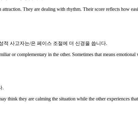
 They are dealing with rhythm. Their score reflects how easily 
성적 사고자는/은 페이스 조절에 더 신경을 씁니다.
miliar or complementary in the other. Sometimes that means emotional wa
.
 may think they are calming the situation while the other experiences th