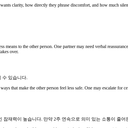
 wants clarity, how directly they phrase discomfort, and how much silenc
ss means to the other person. One partner may need verbal reassurance
takes over.
 수 있습니다.
ys that make the other person feel less safe. One may escalate for cer
 잠재력이 높습니다. 만약 2주 연속으로 의미 있는 소통이 줄어