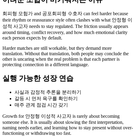
회피형 모험가 and 공포회피형 수호자 can feel harder because
their rhythm or reassurance style often clashes with what 안정형 이
성적 사고자 needs to stay regulated. The friction usually appears
around timing, conflict recovery, and how much emotional clarity
each person expects by default.
Harder matches are still workable, but they demand more
translation. Without that translation, both people may conclude the
other is uncaring when the real problem is that each partner is
protecting connection in a different language.
실행 가능한 성장 연습
사실과 감정적 추론을 분리하기
갈등 시 먼저 욕구를 확인하기
매주 관계 점검 시간 갖기
Growth for 안정형 이성적 사고자 is rarely about becoming
someone else. It is usually about slowing the first interpretation,
naming needs earlier, and learning how to stay present without over-
functioning or withdrawing too fast.