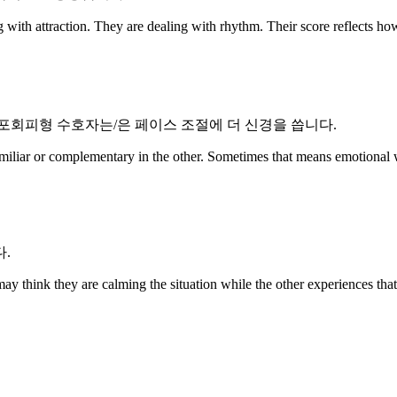
n. They are dealing with rhythm. Their score reflects how easi
포회피형 수호자는/은 페이스 조절에 더 신경을 씁니다.
miliar or complementary in the other. Sometimes that means emotional wa
.
 may think they are calming the situation while the other experiences th