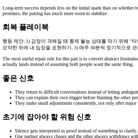
Long-term success depends less on the initial spark than on whether bo
promises, the pairing has much more room to stabilize.
회복 플레이북
행동 제안: 1) 감정이 격해질 때 통제 불능 상태를 막기 위해 "
요약한 뒤에 내 입장을 표현하기. 3) 매주 30분씩 정기적으로
The most useful repair rule for this pair is to convert abstract frust
actually lands instead of assuming both people want the same thing.
좋은 신호
They return to difficult conversations instead of letting ambiguit
They can explain their own trigger before blaming the other per
They make small adjustments consistently, not only after major c
초기에 잡아야 할 위험 신호
Silence gets interpreted as proof instead of something to clarify.
One partner always chases and the other always withdraws with