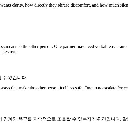
 wants clarity, how directly they phrase discomfort, and how much silenc
ss means to the other person. One partner may need verbal reassurance
takes over.
 수 있습니다.
ys that make the other person feel less safe. One may escalate for cer
서 경계와 욕구를 지속적으로 조율할 수 있는지가 관건입니다. 갈