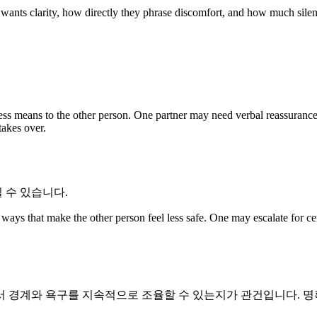
 wants clarity, how directly they phrase discomfort, and how much silenc
ss means to the other person. One partner may need verbal reassurance
takes over.
 수 있습니다.
ys that make the other person feel less safe. One may escalate for cer
 경계와 욕구를 지속적으로 조율할 수 있는지가 관건입니다. 명확