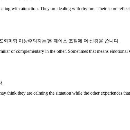
tion. They are dealing with rhythm. Their score reflects how 
포회피형 이상주의자는/은 페이스 조절에 더 신경을 씁니다.
miliar or complementary in the other. Sometimes that means emotional wa
.
 may think they are calming the situation while the other experiences th