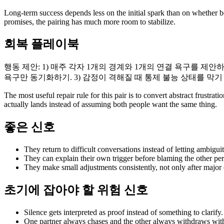
Long-term success depends less on the initial spark than on whether bo
promises, the pairing has much more room to stabilize.
회복 플레이북
행동 제안: 1) 매주 각자 1개의 경계와 1개의 연결 욕구를 
욕구만 동기화하기. 3) 감정이 격해질 때 통제 불능 상태를 막기
The most useful repair rule for this pair is to convert abstract frust
actually lands instead of assuming both people want the same thing.
좋은 신호
They return to difficult conversations instead of letting ambiguit
They can explain their own trigger before blaming the other per
They make small adjustments consistently, not only after major c
초기에 잡아야 할 위험 신호
Silence gets interpreted as proof instead of something to clarify.
One partner always chases and the other always withdraws with