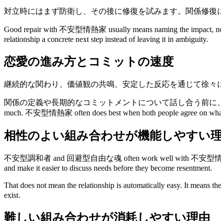
対立時にはまず防衛し、その後に修復を試みます。関係修復
Good repair with 不安型情熱家 usually means naming the impact, not only
relationship a concrete next step instead of leaving it in ambiguity.
恋愛の進み方とコミットの速度
継続的な関わり、価値観の共鳴、安定した反応を通じて徐々
関係の定義や長期的なコミットメントについて話し合う前に、まず安定した連
much. 不安型情熱家 often does best when both people agree on what clos
相性のよい組み合わせが機能しやすい
不安型調和者 and 回避型自由な魂 often work well with 不安型情熱家 because they 
and make it easier to discuss needs before they become resentment.
That does not mean the relationship is automatically easy. It means t
exist.
難しい組み合わせが消耗しやすい理由