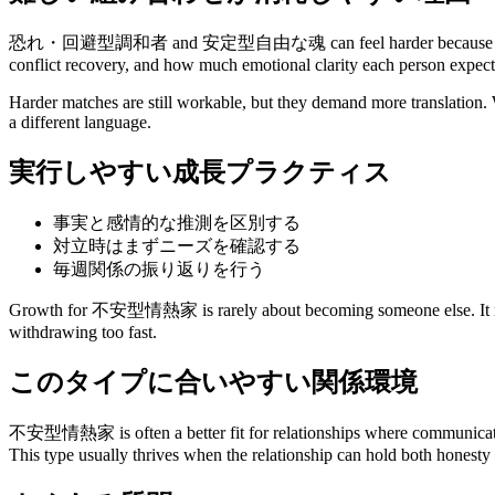
恐れ・回避型調和者 and 安定型自由な魂 can feel harder because their rhythm 
conflict recovery, and how much emotional clarity each person expect
Harder matches are still workable, but they demand more translation. W
a different language.
実行しやすい成長プラクティス
事実と感情的な推測を区別する
対立時はまずニーズを確認する
毎週関係の振り返りを行う
Growth for 不安型情熱家 is rarely about becoming someone else. It is usua
withdrawing too fast.
このタイプに合いやすい関係環境
不安型情熱家 is often a better fit for relationships where communication i
This type usually thrives when the relationship can hold both honesty