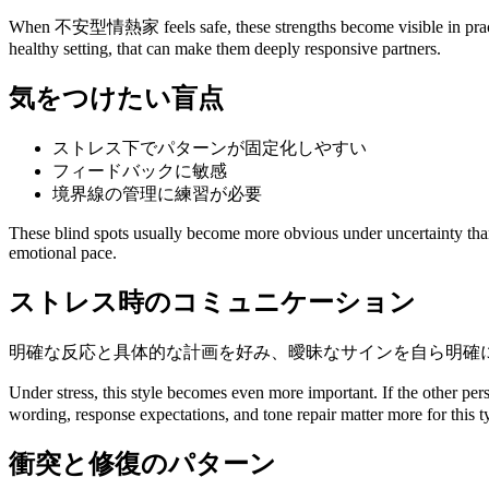
When 不安型情熱家 feels safe, these strengths become visible in practical 
healthy setting, that can make them deeply responsive partners.
気をつけたい盲点
ストレス下でパターンが固定化しやすい
フィードバックに敏感
境界線の管理に練習が必要
These blind spots usually become more obvious under uncertainty than u
emotional pace.
ストレス時のコミュニケーション
明確な反応と具体的な計画を好み、曖昧なサインを自ら明確
Under stress, this style becomes even more important. If the other 
wording, response expectations, and tone repair matter more for this 
衝突と修復のパターン