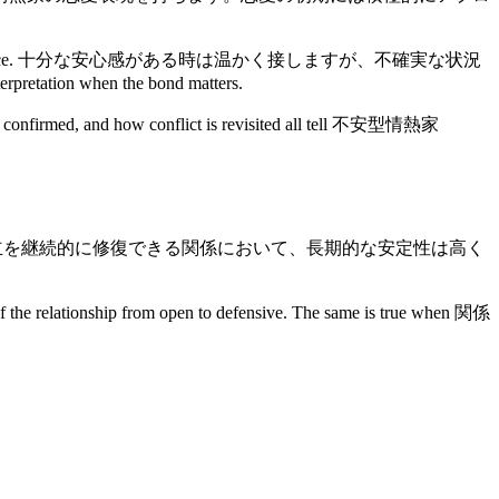
tual emotional dependence. 十分な安心感がある時は温かく接しますが、不確実な状況
retation when the bond matters.
are confirmed, and how conflict is revisited all tell 不安型情熱家
透明性が高く、境界線が明確で、対立を継続的に修復できる関係において、長期的な安定性は高く
ationship from open to defensive. The same is true when 関係