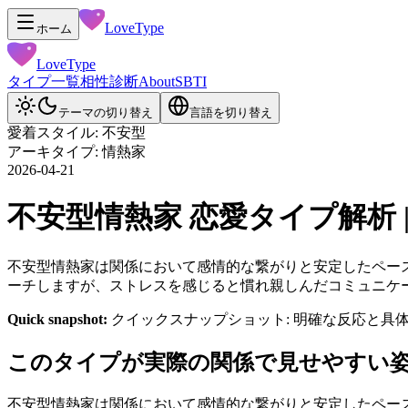
LoveType
ホーム
LoveType
タイプ一覧
相性診断
About
SBTI
テーマの切り替え
言語を切り替え
愛着スタイル: 不安型
アーキタイプ: 情熱家
2026-04-21
不安型情熱家 恋愛タイプ解析 | Lov
不安型情熱家は関係において感情的な繋がりと安定したペー
ーチしますが、ストレスを感じると慣れ親しんだコミュニケ
Quick snapshot:
クイックスナップショット: 明確な反応と
このタイプが実際の関係で見せやすい
不安型情熱家は関係において感情的な繋がりと安定したペー