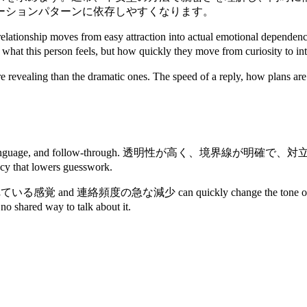
ーションパターンに依存しやすくなります。
en the relationship moves from easy attraction into ac
rson feels, but how quickly they move from curiosity to interp
re revealing than the dramatic ones. The speed of a reply, how plans 
on has rhythm, language, and follow-through. 
y that lowers guesswork.
されている感覚 and 連絡頻度の急な減少 can quickly change the tone of the rel
d way to talk about it.