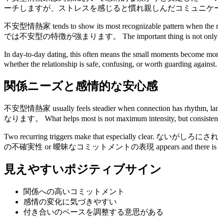
ーチしますが、ストレスを感じると慣れ親しんだコミュニケ
不安型情熱家 tends to show its most recognizable pattern wh
では不安型の特徴が強まります。 The important thing is not only what this pe
In day-to-day dating, this often means the small moments become mo
whether the relationship is safe, confusing, or worth guarding against.
関係ニーズと感情的な安心感
不安型情熱家 usually feels steadier when connecti
なります。 What helps most is not maximum intensity, but consistenc
Two recurring triggers make that especially clear. ないがしろに
の不確実性 or 曖昧なコミットメントの表現 appears and there is no share
見えやすいポジティブサイン
関係への高いコミットメント
感情の変化に気づきやすい
付き合いのペースを調整する意思がある