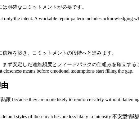
には明確なコミットメントが必要です。
 the intent. A workable repair pattern includes acknowledging what
に信頼を築き、コミットメントの段階へと進みます。
絡頻度とフィードバックの仕組みを確立することをお勧めします。 This i
eness means before emotional assumptions start filling the gap.
理由
are more likely to reinforce safety without flattening emotio
he default styles of these matches are less likely to intensify 不安型情熱家