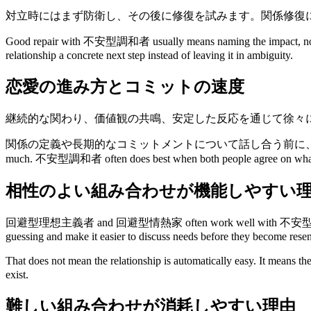
対立時にはまず防衛し、その後に修復を試みます。関係修復
Good repair with 不安型調和者 usually means naming the impact, not only
relationship a concrete next step instead of leaving it in ambiguity.
恋愛の進み方とコミットの速度
継続的な関わり、価値観の共鳴、安定した反応を通じて徐々
関係の定義や長期的なコミットメントについて話し合う前に、まず安定した連
much. 不安型調和者 often does best when both people agree on what clos
相性のよい組み合わせが機能しやすい
回避型理想主義者 and 回避型情熱家 often work well with 不安型調和者 because the
guessing and make it easier to discuss needs before they become rese
That does not mean the relationship is automatically easy. It means t
exist.
難しい組み合わせが消耗しやすい理由