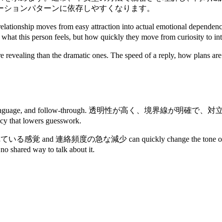
ーションパターンに依存しやすくなります。
en the relationship moves from easy attraction into ac
rson feels, but how quickly they move from curiosity to interp
re revealing than the dramatic ones. The speed of a reply, how plans 
on has rhythm, language, and follow-through. 
y that lowers guesswork.
されている感覚 and 連絡頻度の急な減少 can quickly change the tone of the rel
d way to talk about it.