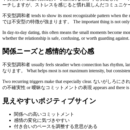
ーチしますが、ストレスを感じると慣れ親しんだコミュニケ
不安型調和者 tends to show its most recognizable pattern wh
では不安型の特徴が強まります。 The important thing is not only what this pe
In day-to-day dating, this often means the small moments become mo
whether the relationship is safe, confusing, or worth guarding against.
関係ニーズと感情的な安心感
不安型調和者 usually feels steadier when connecti
なります。 What helps most is not maximum intensity, but consistenc
Two recurring triggers make that especially clear. ないがしろに
の不確実性 or 曖昧なコミットメントの表現 appears and there is no share
見えやすいポジティブサイン
関係への高いコミットメント
感情の変化に気づきやすい
付き合いのペースを調整する意思がある