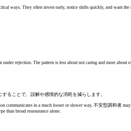
ways. They often invest early, notice shifts quickly, and want the re
nder rejection. The pattern is less about not caring and more about over
にすることで、誤解や感情的な消耗を減らします。
person communicates in a much looser or slower way, 不安型調和者 may inter
type than broad reassurance alone.