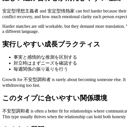
安定型理想主義者 and 安定型情熱家 can feel harder because their rhythm or 
conflict recovery, and how much emotional clarity each person expect
Harder matches are still workable, but they demand more translation. W
a different language.
実行しやすい成長プラクティス
事実と感情的な推測を区別する
対立時はまずニーズを確認する
毎週関係の振り返りを行う
Growth for 不安型調和者 is rarely about becoming someone else. It is usua
withdrawing too fast.
このタイプに合いやすい関係環境
不安型調和者 is often a better fit for relationships where communication i
This type usually thrives when the relationship can hold both honesty