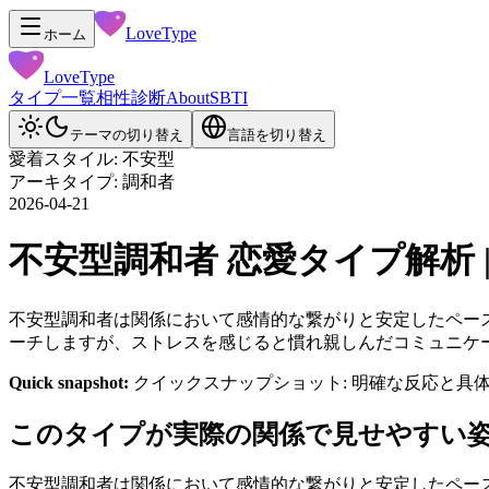
LoveType
ホーム
LoveType
タイプ一覧
相性診断
About
SBTI
テーマの切り替え
言語を切り替え
愛着スタイル: 不安型
アーキタイプ: 調和者
2026-04-21
不安型調和者 恋愛タイプ解析 | Lov
不安型調和者は関係において感情的な繋がりと安定したペー
ーチしますが、ストレスを感じると慣れ親しんだコミュニケ
Quick snapshot:
クイックスナップショット: 明確な反応と
このタイプが実際の関係で見せやすい
不安型調和者は関係において感情的な繋がりと安定したペー