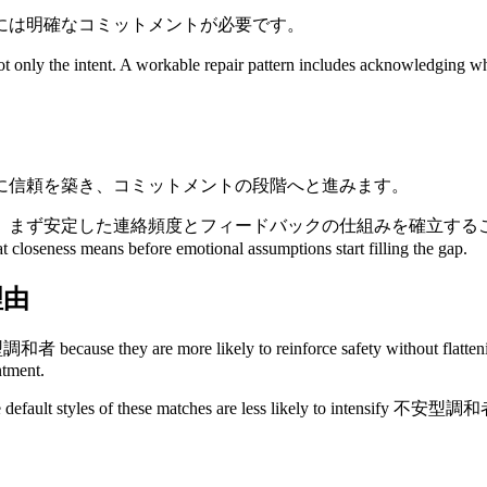
には明確なコミットメントが必要です。
 the intent. A workable repair pattern includes acknowledging what
に信頼を築き、コミットメントの段階へと進みます。
絡頻度とフィードバックの仕組みを確立することをお勧めします。 This i
eness means before emotional assumptions start filling the gap.
理由
y are more likely to reinforce safety without flattening emot
ntment.
he default styles of these matches are less likely to intensify 不安型調和者