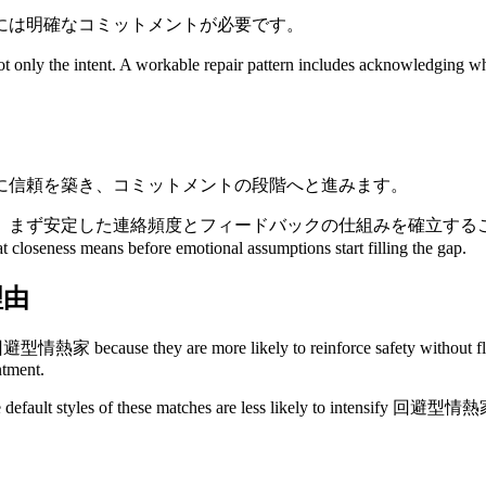
には明確なコミットメントが必要です。
 the intent. A workable repair pattern includes acknowledging what
に信頼を築き、コミットメントの段階へと進みます。
絡頻度とフィードバックの仕組みを確立することをお勧めします。 This i
eness means before emotional assumptions start filling the gap.
理由
they are more likely to reinforce safety without flattening 
ntment.
he default styles of these matches are less likely to intensify 回避型情熱家