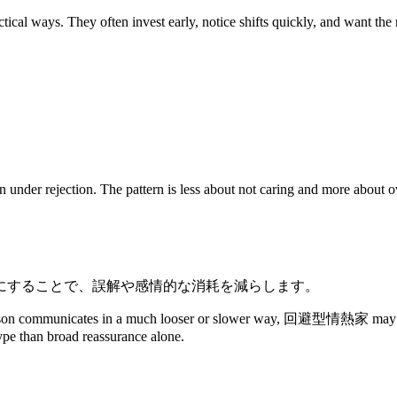
ways. They often invest early, notice shifts quickly, and want the re
nder rejection. The pattern is less about not caring and more about over
にすることで、誤解や感情的な消耗を減らします。
person communicates in a much looser or slower way, 回避型情熱家 may inter
type than broad reassurance alone.