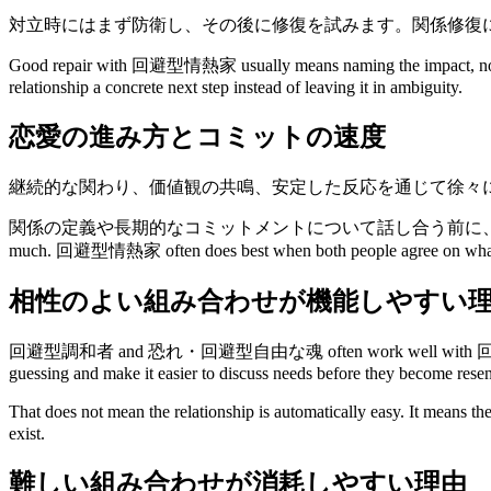
対立時にはまず防衛し、その後に修復を試みます。関係修復
Good repair with 回避型情熱家 usually means naming the impact, not only
relationship a concrete next step instead of leaving it in ambiguity.
恋愛の進み方とコミットの速度
継続的な関わり、価値観の共鳴、安定した反応を通じて徐々
関係の定義や長期的なコミットメントについて話し合う前に、まず安定した連
much. 回避型情熱家 often does best when both people agree on what clos
相性のよい組み合わせが機能しやすい
回避型調和者 and 恐れ・回避型自由な魂 often work well with 回避型情熱家 because 
guessing and make it easier to discuss needs before they become rese
That does not mean the relationship is automatically easy. It means t
exist.
難しい組み合わせが消耗しやすい理由