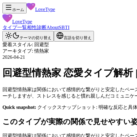
LoveType
ホーム
LoveType
タイプ一覧
相性診断
About
SBTI
テーマの切り替え
言語を切り替え
愛着スタイル: 回避型
アーキタイプ: 情熱家
2026-04-21
回避型情熱家 恋愛タイプ解析 | Lov
回避型情熱家は関係において感情的な繋がりと安定したペー
ーチしますが、ストレスを感じると慣れ親しんだコミュニケ
Quick snapshot:
クイックスナップショット: 明確な反応と
このタイプが実際の関係で見せやすい
回避型情熱家は関係において感情的な繋がりと安定したペー