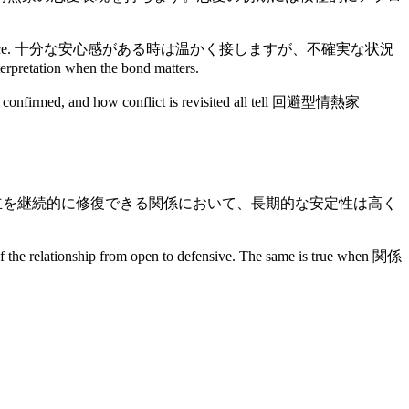
tual emotional dependence. 十分な安心感がある時は温かく接しますが、不確実な状況
retation when the bond matters.
are confirmed, and how conflict is revisited all tell 回避型情熱家
透明性が高く、境界線が明確で、対立を継続的に修復できる関係において、長期的な安定性は高く
ationship from open to defensive. The same is true when 関係