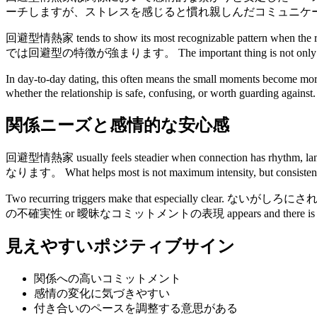
ーチしますが、ストレスを感じると慣れ親しんだコミュニケ
回避型情熱家 tends to show its most recognizable pattern wh
では回避型の特徴が強まります。 The important thing is not only what this pe
In day-to-day dating, this often means the small moments become mo
whether the relationship is safe, confusing, or worth guarding against.
関係ニーズと感情的な安心感
回避型情熱家 usually feels steadier when connecti
なります。 What helps most is not maximum intensity, but consistenc
Two recurring triggers make that especially clear. ないがしろに
の不確実性 or 曖昧なコミットメントの表現 appears and there is no share
見えやすいポジティブサイン
関係への高いコミットメント
感情の変化に気づきやすい
付き合いのペースを調整する意思がある