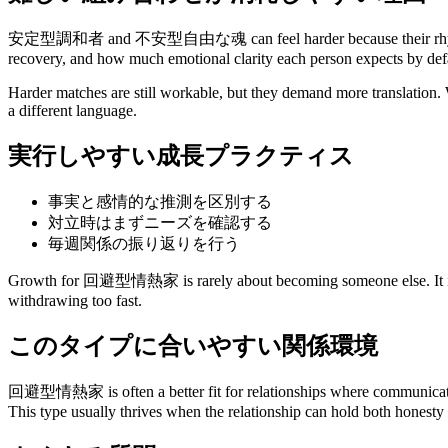
安定型調和者 and 不安型自由な魂 can feel harder because their rhythm or re
recovery, and how much emotional clarity each person expects by def
Harder matches are still workable, but they demand more translation. W
a different language.
実行しやすい成長プラクティス
事実と感情的な推測を区別する
対立時はまずニーズを確認する
毎週関係の振り返りを行う
Growth for 回避型情熱家 is rarely about becoming someone else. It is usua
withdrawing too fast.
このタイプに合いやすい関係環境
回避型情熱家 is often a better fit for relationships where communication i
This type usually thrives when the relationship can hold both honesty