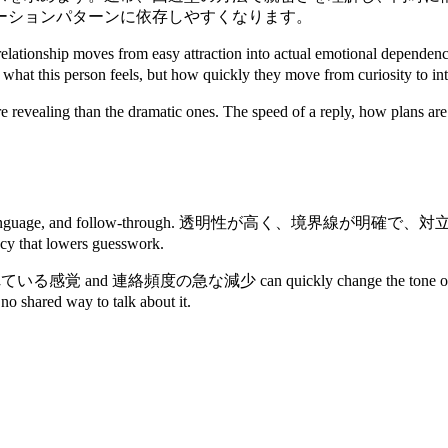
ーションパターンに依存しやすくなります。
en the relationship moves from easy attraction into ac
rson feels, but how quickly they move from curiosity to interp
re revealing than the dramatic ones. The speed of a reply, how plans 
on has rhythm, language, and follow-through. 
y that lowers guesswork.
されている感覚 and 連絡頻度の急な減少 can quickly change the tone of the rel
d way to talk about it.