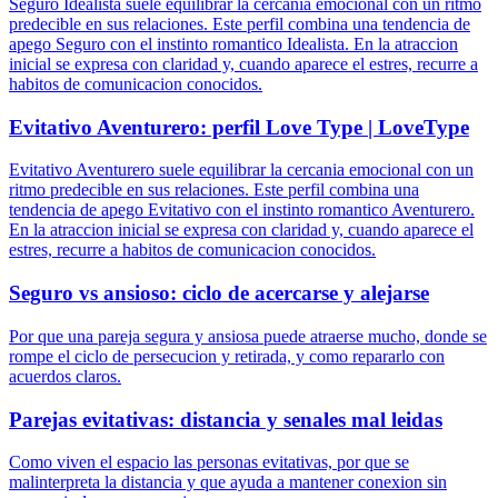
Seguro Idealista suele equilibrar la cercania emocional con un ritmo
predecible en sus relaciones. Este perfil combina una tendencia de
apego Seguro con el instinto romantico Idealista. En la atraccion
inicial se expresa con claridad y, cuando aparece el estres, recurre a
habitos de comunicacion conocidos.
Evitativo Aventurero: perfil Love Type | LoveType
Evitativo Aventurero suele equilibrar la cercania emocional con un
ritmo predecible en sus relaciones. Este perfil combina una
tendencia de apego Evitativo con el instinto romantico Aventurero.
En la atraccion inicial se expresa con claridad y, cuando aparece el
estres, recurre a habitos de comunicacion conocidos.
Seguro vs ansioso: ciclo de acercarse y alejarse
Por que una pareja segura y ansiosa puede atraerse mucho, donde se
rompe el ciclo de persecucion y retirada, y como repararlo con
acuerdos claros.
Parejas evitativas: distancia y senales mal leidas
Como viven el espacio las personas evitativas, por que se
malinterpreta la distancia y que ayuda a mantener conexion sin