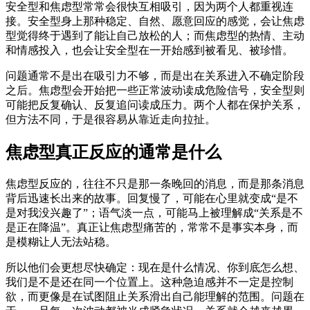
安全型和焦虑型常常会很快互相吸引，因为两个人都重视连
接。安全型身上那种稳定、自然、愿意回应的感觉，会让焦虑
型觉得终于遇到了能让自己放松的人；而焦虑型的热情、主动
和情感投入，也会让安全型在一开始感到被看见、被珍惜。
问题通常不是出在吸引力不够，而是出在关系进入不确定阶段
之后。焦虑型会开始把一些正常波动读成危险信号，安全型则
可能把反复确认、反复追问读成压力。两个人都在保护关系，
但方法不同，于是很容易从靠近走向拉扯。
焦虑型真正反应的通常是什么
焦虑型反应的，往往不只是那一条晚回的消息，而是那条消息
背后迅速长出来的故事。回复慢了，可能在心里就变成“是不
是对我没兴趣了”；语气淡一点，可能马上被理解成“关系是不
是正在降温”。真正让焦虑型痛苦的，常常不是事实本身，而
是模糊让人无法站稳。
所以他们会更想尽快确定：现在是什么情况、你到底怎么想、
我们是不是还在同一个位置上。这种急迫感并不一定是控制
欲，而更像是在试图阻止关系滑出自己能理解的范围。问题在