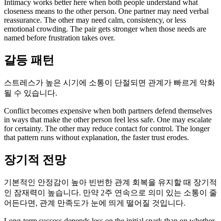
Intimacy works better here when both people understand what
closeness means to the other person. One partner may need verbal
reassurance. The other may need calm, consistency, or less
emotional crowding. The pair gets stronger when those needs are
named before frustration takes over.
갈등 패턴
스트레스가 높은 시기에 소통이 단절되면 관계가 빠르게 악화
될 수 있습니다.
Conflict becomes expensive when both partners defend themselves
in ways that make the other person feel less safe. One may escalate
for certainty. The other may reduce contact for control. The longer
that pattern runs without explanation, the faster trust erodes.
장기적 전망
기본적인 안정감이 높아 빈번한 관계 회복을 유지할 때 장기적
인 잠재력이 높습니다. 만약 2주 연속으로 의미 있는 소통이 줄
어든다면, 관계 만족도가 눈에 띄게 떨어질 것입니다.
Long-term success depends less on the initial spark than on whether