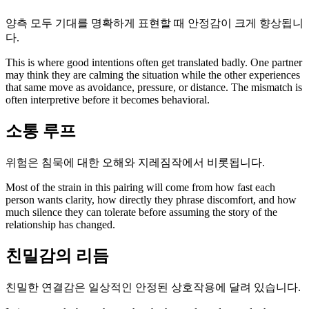
양측 모두 기대를 명확하게 표현할 때 안정감이 크게 향상됩니
다.
This is where good intentions often get translated badly. One partner
may think they are calming the situation while the other experiences
that same move as avoidance, pressure, or distance. The mismatch is
often interpretive before it becomes behavioral.
소통 루프
위험은 침묵에 대한 오해와 지레짐작에서 비롯됩니다.
Most of the strain in this pairing will come from how fast each
person wants clarity, how directly they phrase discomfort, and how
much silence they can tolerate before assuming the story of the
relationship has changed.
친밀감의 리듬
친밀한 연결감은 일상적인 안정된 상호작용에 달려 있습니다.