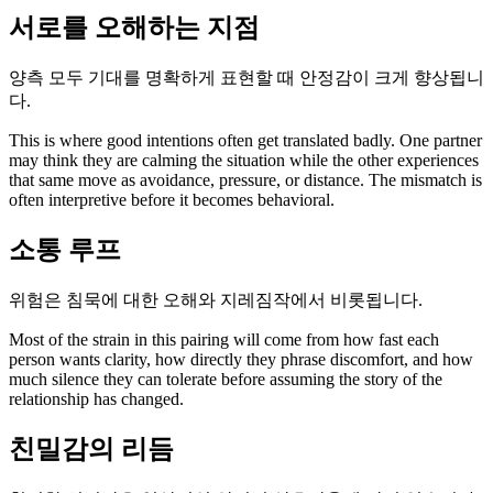
서로를 오해하는 지점
양측 모두 기대를 명확하게 표현할 때 안정감이 크게 향상됩니
다.
This is where good intentions often get translated badly. One partner
may think they are calming the situation while the other experiences
that same move as avoidance, pressure, or distance. The mismatch is
often interpretive before it becomes behavioral.
소통 루프
위험은 침묵에 대한 오해와 지레짐작에서 비롯됩니다.
Most of the strain in this pairing will come from how fast each
person wants clarity, how directly they phrase discomfort, and how
much silence they can tolerate before assuming the story of the
relationship has changed.
친밀감의 리듬