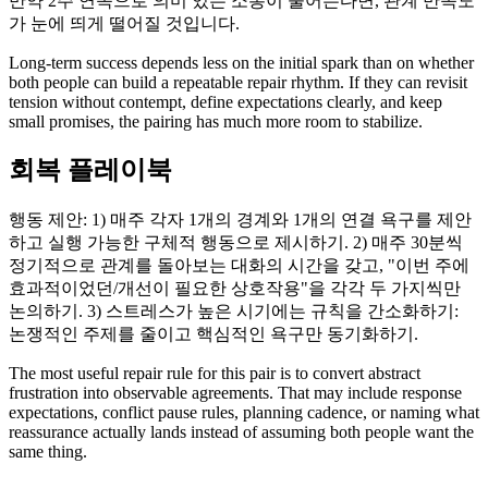
만약 2주 연속으로 의미 있는 소통이 줄어든다면, 관계 만족도
가 눈에 띄게 떨어질 것입니다.
Long-term success depends less on the initial spark than on whether
both people can build a repeatable repair rhythm. If they can revisit
tension without contempt, define expectations clearly, and keep
small promises, the pairing has much more room to stabilize.
회복 플레이북
행동 제안: 1) 매주 각자 1개의 경계와 1개의 연결 욕구를 제안
하고 실행 가능한 구체적 행동으로 제시하기. 2) 매주 30분씩
정기적으로 관계를 돌아보는 대화의 시간을 갖고, "이번 주에
효과적이었던/개선이 필요한 상호작용"을 각각 두 가지씩만
논의하기. 3) 스트레스가 높은 시기에는 규칙을 간소화하기:
논쟁적인 주제를 줄이고 핵심적인 욕구만 동기화하기.
The most useful repair rule for this pair is to convert abstract
frustration into observable agreements. That may include response
expectations, conflict pause rules, planning cadence, or naming what
reassurance actually lands instead of assuming both people want the
same thing.