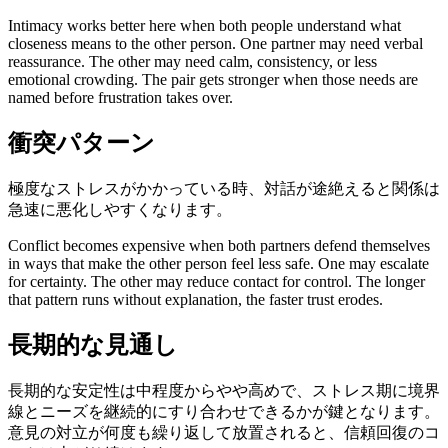
Intimacy works better here when both people understand what
closeness means to the other person. One partner may need verbal
reassurance. The other may need calm, consistency, or less
emotional crowding. The pair gets stronger when those needs are
named before frustration takes over.
衝突パターン
極度なストレスがかかっている時、対話が途絶えると関係は
急速に悪化しやすくなります。
Conflict becomes expensive when both partners defend themselves
in ways that make the other person feel less safe. One may escalate
for certainty. The other may reduce contact for control. The longer
that pattern runs without explanation, the faster trust erodes.
長期的な見通し
長期的な安定性は中程度からやや高めで、ストレス期に境界
線とニーズを継続的にすり合わせできるかが鍵となります。
意見の対立が何度も繰り返して放置されると、信頼回復のコ