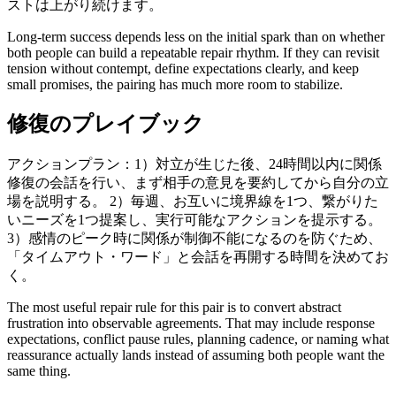
ストは上がり続けます。
Long-term success depends less on the initial spark than on whether
both people can build a repeatable repair rhythm. If they can revisit
tension without contempt, define expectations clearly, and keep
small promises, the pairing has much more room to stabilize.
修復のプレイブック
アクションプラン：1）対立が生じた後、24時間以内に関係
修復の会話を行い、まず相手の意見を要約してから自分の立
場を説明する。 2）毎週、お互いに境界線を1つ、繋がりた
いニーズを1つ提案し、実行可能なアクションを提示する。
3）感情のピーク時に関係が制御不能になるのを防ぐため、
「タイムアウト・ワード」と会話を再開する時間を決めてお
く。
The most useful repair rule for this pair is to convert abstract
frustration into observable agreements. That may include response
expectations, conflict pause rules, planning cadence, or naming what
reassurance actually lands instead of assuming both people want the
same thing.