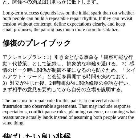
と、関係への満足度は明らかに低下します。
Long-term success depends less on the initial spark than on whether
both people can build a repeatable repair rhythm. If they can revisit
tension without contempt, define expectations clearly, and keep
small promises, the pairing has much more room to stabilize.
修復のプレイブック
アクションプラン：1）引き金となる事象を「観察可能な行
動＋代替策」として記録し、抽象的な非難を避ける。 2）感
情のピーク時に関係が制御不能になるのを防ぐため、「タイ
ムアウト・ワード」と会話を再開する時間を決めておく。
3）対立が生じた後、24時間以内に関係修復の会話を行い、
まず相手の意見を要約してから自分の立場を説明する。
The most useful repair rule for this pair is to convert abstract
frustration into observable agreements. That may include response
expectations, conflict pause rules, planning cadence, or naming what
reassurance actually lands instead of assuming both people want the
same thing.
伸ばしたい良い兆候