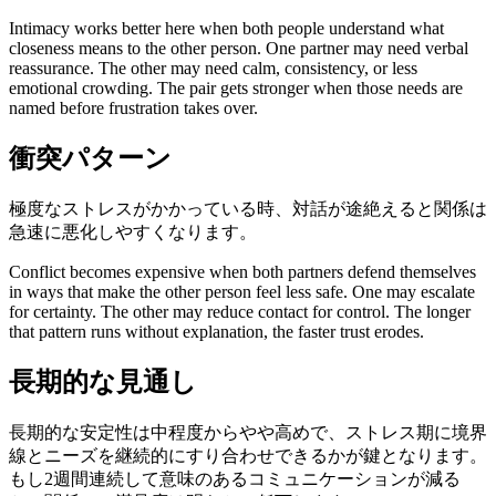
Intimacy works better here when both people understand what
closeness means to the other person. One partner may need verbal
reassurance. The other may need calm, consistency, or less
emotional crowding. The pair gets stronger when those needs are
named before frustration takes over.
衝突パターン
極度なストレスがかかっている時、対話が途絶えると関係は
急速に悪化しやすくなります。
Conflict becomes expensive when both partners defend themselves
in ways that make the other person feel less safe. One may escalate
for certainty. The other may reduce contact for control. The longer
that pattern runs without explanation, the faster trust erodes.
長期的な見通し
長期的な安定性は中程度からやや高めで、ストレス期に境界
線とニーズを継続的にすり合わせできるかが鍵となります。
もし2週間連続して意味のあるコミュニケーションが減る