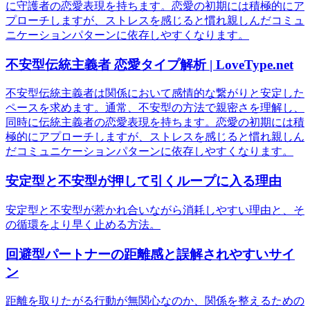
に守護者の恋愛表現を持ちます。恋愛の初期には積極的にア
プローチしますが、ストレスを感じると慣れ親しんだコミュ
ニケーションパターンに依存しやすくなります。
不安型伝統主義者 恋愛タイプ解析 | LoveType.net
不安型伝統主義者は関係において感情的な繋がりと安定した
ペースを求めます。通常、不安型の方法で親密さを理解し、
同時に伝統主義者の恋愛表現を持ちます。恋愛の初期には積
極的にアプローチしますが、ストレスを感じると慣れ親しん
だコミュニケーションパターンに依存しやすくなります。
安定型と不安型が押して引くループに入る理由
安定型と不安型が惹かれ合いながら消耗しやすい理由と、そ
の循環をより早く止める方法。
回避型パートナーの距離感と誤解されやすいサイ
ン
距離を取りたがる行動が無関心なのか、関係を整えるための