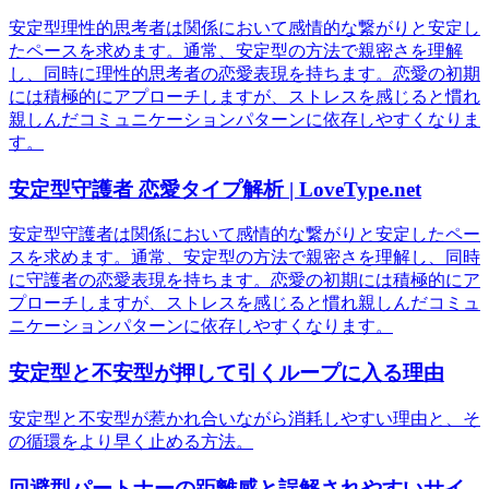
安定型理性的思考者は関係において感情的な繋がりと安定し
たペースを求めます。通常、安定型の方法で親密さを理解
し、同時に理性的思考者の恋愛表現を持ちます。恋愛の初期
には積極的にアプローチしますが、ストレスを感じると慣れ
親しんだコミュニケーションパターンに依存しやすくなりま
す。
安定型守護者 恋愛タイプ解析 | LoveType.net
安定型守護者は関係において感情的な繋がりと安定したペー
スを求めます。通常、安定型の方法で親密さを理解し、同時
に守護者の恋愛表現を持ちます。恋愛の初期には積極的にア
プローチしますが、ストレスを感じると慣れ親しんだコミュ
ニケーションパターンに依存しやすくなります。
安定型と不安型が押して引くループに入る理由
安定型と不安型が惹かれ合いながら消耗しやすい理由と、そ
の循環をより早く止める方法。
回避型パートナーの距離感と誤解されやすいサイ