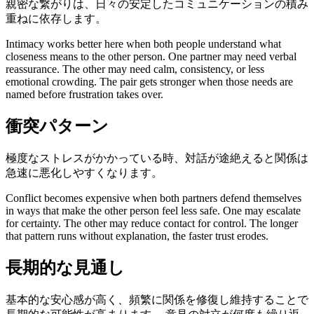
親密な繋がりは、日々の安定したコミュニケーションの積み
重ねに依存します。
Intimacy works better here when both people understand what
closeness means to the other person. One partner may need verbal
reassurance. The other may need calm, consistency, or less
emotional crowding. The pair gets stronger when those needs are
named before frustration takes over.
衝突パターン
極度なストレスがかかっている時、対話が途絶えると関係は
急速に悪化しやすくなります。
Conflict becomes expensive when both partners defend themselves
in ways that make the other person feel less safe. One may escalate
for certainty. The other may reduce contact for control. The longer
that pattern runs without explanation, the faster trust erodes.
長期的な見通し
基本的な安心感が高く、頻繁に関係を修復し維持することで