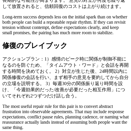
長期的な可能性が高まります。 意見の対立が何度も繰り返
して放置されると、信頼回復のコストは上がり続けます。
Long-term success depends less on the initial spark than on whether
both people can build a repeatable repair rhythm. If they can revisit
tension without contempt, define expectations clearly, and keep
small promises, the pairing has much more room to stabilize.
修復のプレイブック
アクションプラン：1）感情のピーク時に関係が制御不能に
なるのを防ぐため、「タイムアウト・ワード」と会話を再開
する時間を決めておく。 2）対立が生じた後、24時間以内に
関係修復の会話を行い、まず相手の意見を要約してから自分
の立場を説明する。 3）毎週30分の関係振り返り時間を設
け、「今週効果的だった/改善が必要だった相互作用」につ
いてそれぞれ2つずつだけ話し合う。
The most useful repair rule for this pair is to convert abstract
frustration into observable agreements. That may include response
expectations, conflict pause rules, planning cadence, or naming what
reassurance actually lands instead of assuming both people want the
same thing.