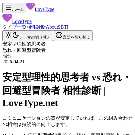
LoveType
ホーム
LoveType
タイプ一覧
相性診断
About
SBTI
テーマの切り替え
言語を切り替え
安定型理性的思考者
恐れ・回避型冒険者
49
%
2026-04-21
安定型理性的思考者 vs 恐れ・
回避型冒険者 相性診断 |
LoveType.net
コミュニケーションの質が安定していれば、この組み合わせ
の相性は持続的に向上します。