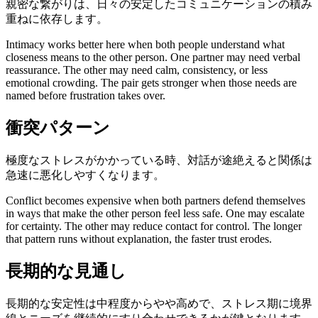
親密な繋がりは、日々の安定したコミュニケーションの積み
重ねに依存します。
Intimacy works better here when both people understand what
closeness means to the other person. One partner may need verbal
reassurance. The other may need calm, consistency, or less
emotional crowding. The pair gets stronger when those needs are
named before frustration takes over.
衝突パターン
極度なストレスがかかっている時、対話が途絶えると関係は
急速に悪化しやすくなります。
Conflict becomes expensive when both partners defend themselves
in ways that make the other person feel less safe. One may escalate
for certainty. The other may reduce contact for control. The longer
that pattern runs without explanation, the faster trust erodes.
長期的な見通し
長期的な安定性は中程度からやや高めで、ストレス期に境界