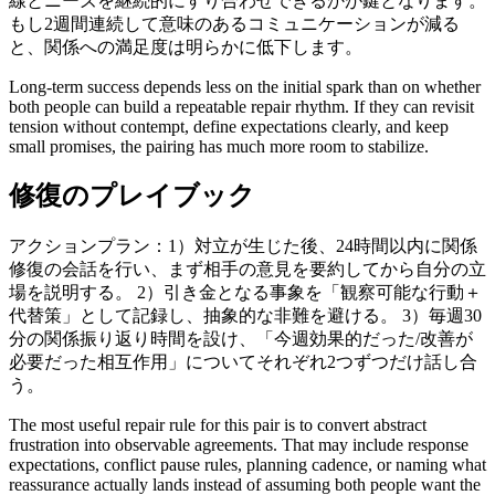
線とニーズを継続的にすり合わせできるかが鍵となります。
もし2週間連続して意味のあるコミュニケーションが減る
と、関係への満足度は明らかに低下します。
Long-term success depends less on the initial spark than on whether
both people can build a repeatable repair rhythm. If they can revisit
tension without contempt, define expectations clearly, and keep
small promises, the pairing has much more room to stabilize.
修復のプレイブック
アクションプラン：1）対立が生じた後、24時間以内に関係
修復の会話を行い、まず相手の意見を要約してから自分の立
場を説明する。 2）引き金となる事象を「観察可能な行動＋
代替策」として記録し、抽象的な非難を避ける。 3）毎週30
分の関係振り返り時間を設け、「今週効果的だった/改善が
必要だった相互作用」についてそれぞれ2つずつだけ話し合
う。
The most useful repair rule for this pair is to convert abstract
frustration into observable agreements. That may include response
expectations, conflict pause rules, planning cadence, or naming what
reassurance actually lands instead of assuming both people want the