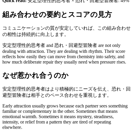
Quick read:
安定型理性的思考者 × 恐れ・回避型冒険者: 49%
組み合わせの要約とスコアの見方
コミュニケーションの質が安定していれば、この組み合わせ
の相性は持続的に向上します。
安定型理性的思考者 and 恐れ・回避型冒険者 are not only
dealing with attraction. They are dealing with rhythm. Their score
reflects how easily they can move from chemistry into safety, and
how much deliberate repair they usually need when pressure rises.
なぜ惹かれ合うのか
安定型理性的思考者はより積極的にニーズを伝え、恐れ・回
避型冒険者は相手とのペース合わせを重視します。
Early attraction usually grows because each partner sees something
familiar or complementary in the other. Sometimes that means
emotional warmth. Sometimes it means mystery, steadiness,
intensity, or relief from a pattern they are tired of repeating
elsewhere.