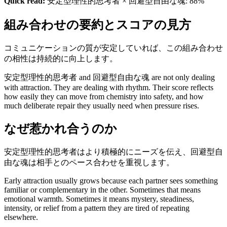
Quick read:
安定型理性的思考者 × 回避型自由な魂: 88%
組み合わせの要約とスコアの見方
コミュニケーションの質が安定していれば、この組み合わせ
の相性は持続的に向上します。
安定型理性的思考者 and 回避型自由な魂 are not only dealing
with attraction. They are dealing with rhythm. Their score reflects
how easily they can move from chemistry into safety, and how
much deliberate repair they usually need when pressure rises.
なぜ惹かれ合うのか
安定型理性的思考者はより積極的にニーズを伝え、回避型自
由な魂は相手とのペース合わせを重視します。
Early attraction usually grows because each partner sees something
familiar or complementary in the other. Sometimes that means
emotional warmth. Sometimes it means mystery, steadiness,
intensity, or relief from a pattern they are tired of repeating
elsewhere.