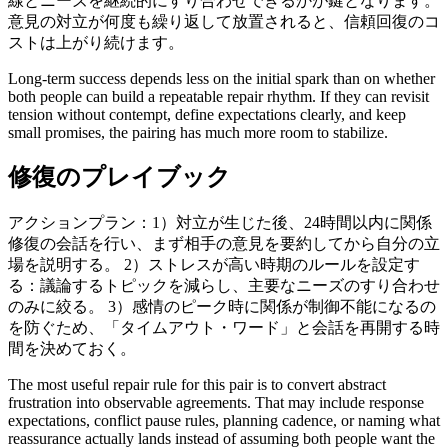
線とニーズを継続的にすり合わせできるかが鍵となります。
意見の対立が何度も繰り返して放置されると、信頼回復のコ
ストは上がり続けます。
Long-term success depends less on the initial spark than on whether
both people can build a repeatable repair rhythm. If they can revisit
tension without contempt, define expectations clearly, and keep
small promises, the pairing has much more room to stabilize.
修復のプレイブック
アクションプラン：1）対立が生じた後、24時間以内に関係
修復の会話を行い、まず相手の意見を要約してから自分の立
場を説明する。 2）ストレスが高い時期のルールを設定す
る：議論するトピックを減らし、主要なニーズのすり合わせ
のみに絞る。 3）感情のピーク時に関係が制御不能になるの
を防ぐため、「タイムアウト・ワード」と会話を再開する時
間を決めておく。
The most useful repair rule for this pair is to convert abstract
frustration into observable agreements. That may include response
expectations, conflict pause rules, planning cadence, or naming what
reassurance actually lands instead of assuming both people want the