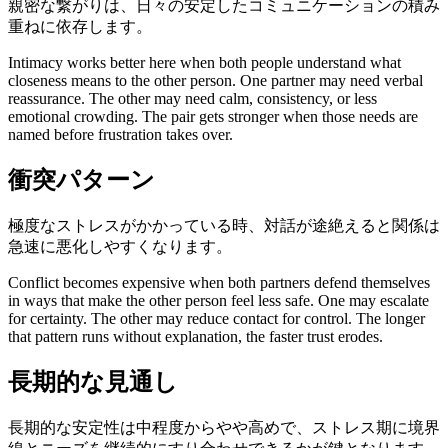
親密な繋がりは、日々の安定したコミュニケーションの積み
重ねに依存します。
Intimacy works better here when both people understand what
closeness means to the other person. One partner may need verbal
reassurance. The other may need calm, consistency, or less
emotional crowding. The pair gets stronger when those needs are
named before frustration takes over.
衝突パターン
極度なストレスがかかっている時、対話が途絶えると関係は
急速に悪化しやすくなります。
Conflict becomes expensive when both partners defend themselves
in ways that make the other person feel less safe. One may escalate
for certainty. The other may reduce contact for control. The longer
that pattern runs without explanation, the faster trust erodes.
長期的な見通し
長期的な安定性は中程度からやや高めで、ストレス期に境界