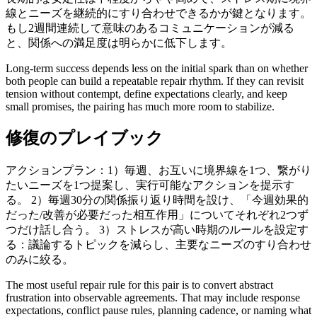
線とニーズを継続的にすり合わせできるかが鍵となります。
もし2週間連続して意味のあるコミュニケーションが減る
と、関係への満足度は明らかに低下します。
Long-term success depends less on the initial spark than on whether
both people can build a repeatable repair rhythm. If they can revisit
tension without contempt, define expectations clearly, and keep
small promises, the pairing has much more room to stabilize.
修復のプレイブック
アクションプラン：1）毎週、お互いに境界線を1つ、繋がり
たいニーズを1つ提案し、実行可能なアクションを提示す
る。 2）毎週30分の関係振り返り時間を設け、「今週効果的
だった/改善が必要だった相互作用」についてそれぞれ2つず
つだけ話し合う。 3）ストレスが高い時期のルールを設定す
る：議論するトピックを減らし、主要なニーズのすり合わせ
のみに絞る。
The most useful repair rule for this pair is to convert abstract
frustration into observable agreements. That may include response
expectations, conflict pause rules, planning cadence, or naming what