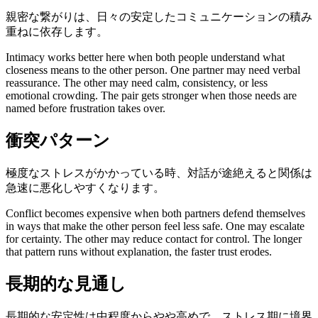
親密な繋がりは、日々の安定したコミュニケーションの積み
重ねに依存します。
Intimacy works better here when both people understand what
closeness means to the other person. One partner may need verbal
reassurance. The other may need calm, consistency, or less
emotional crowding. The pair gets stronger when those needs are
named before frustration takes over.
衝突パターン
極度なストレスがかかっている時、対話が途絶えると関係は
急速に悪化しやすくなります。
Conflict becomes expensive when both partners defend themselves
in ways that make the other person feel less safe. One may escalate
for certainty. The other may reduce contact for control. The longer
that pattern runs without explanation, the faster trust erodes.
長期的な見通し
長期的な安定性は中程度からやや高めで、ストレス期に境界