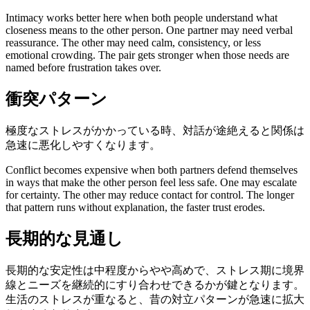
Intimacy works better here when both people understand what
closeness means to the other person. One partner may need verbal
reassurance. The other may need calm, consistency, or less
emotional crowding. The pair gets stronger when those needs are
named before frustration takes over.
衝突パターン
極度なストレスがかかっている時、対話が途絶えると関係は
急速に悪化しやすくなります。
Conflict becomes expensive when both partners defend themselves
in ways that make the other person feel less safe. One may escalate
for certainty. The other may reduce contact for control. The longer
that pattern runs without explanation, the faster trust erodes.
長期的な見通し
長期的な安定性は中程度からやや高めで、ストレス期に境界
線とニーズを継続的にすり合わせできるかが鍵となります。
生活のストレスが重なると、昔の対立パターンが急速に拡大