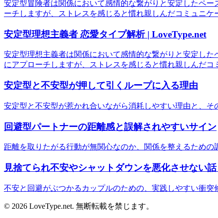
安定型冒険者は関係において感情的な繋がりと安定したペー
ーチしますが、ストレスを感じると慣れ親しんだコミュニケ
安定型理想主義者 恋愛タイプ解析 | LoveType.net
安定型理想主義者は関係において感情的な繋がりと安定した
にアプローチしますが、ストレスを感じると慣れ親しんだコ
安定型と不安型が押して引くループに入る理由
安定型と不安型が惹かれ合いながら消耗しやすい理由と、そ
回避型パートナーの距離感と誤解されやすいサイン
距離を取りたがる行動が無関心なのか、関係を整えるための
見捨てられ不安やシャットダウンを悪化させない話
不安と回避がぶつかるカップルのための、実践しやすい衝突
© 2026 LoveType.net. 無断転載を禁じます。