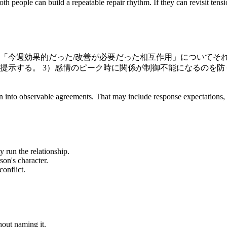
th people can build a repeatable repair rhythm. If they can revisit tens
「今週効果的だった/改善が必要だった相互作用」についてそれ
提示する。 3）感情のピーク時に関係が制御不能になるのを
ration into observable agreements. That may include response expectation
y run the relationship.
son's character.
onflict.
out naming it.