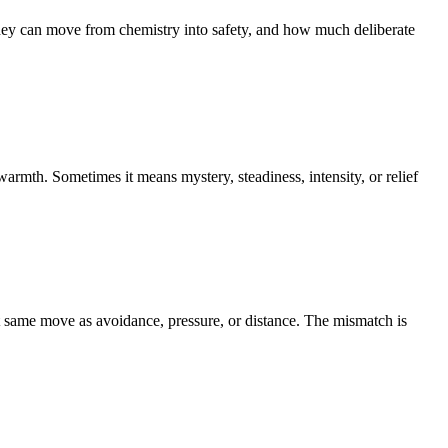
an move from chemistry into safety, and how much deliberate
rmth. Sometimes it means mystery, steadiness, intensity, or relief
at same move as avoidance, pressure, or distance. The mismatch is