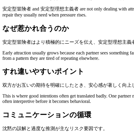
安定型冒険者 and 安定型理想主義者 are not only dealing with attraction. They
repair they usually need when pressure rises.
なぜ惹かれ合うのか
安定型冒険者はより積極的にニーズを伝え、安定型理想主義
Early attraction usually grows because each partner sees something fa
from a pattern they are tired of repeating elsewhere.
すれ違いやすいポイント
双方がお互いの期待を明確にしたとき、安心感が著しく向上
This is where good intentions often get translated badly. One partner
often interpretive before it becomes behavioral.
コミュニケーションの循環
沈黙の誤解と過度な推測が主なリスク要因です。