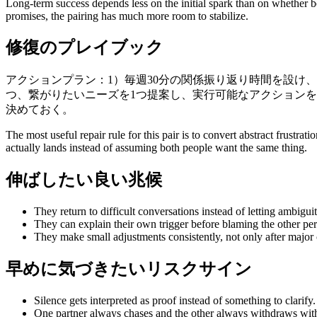
Long-term success depends less on the initial spark than on whether bo
promises, the pairing has much more room to stabilize.
修復のプレイブック
アクションプラン：1）毎週30分の関係振り返り時間を設け、
つ、繋がりたいニーズを1つ提案し、実行可能なアクションを
決めておく。
The most useful repair rule for this pair is to convert abstract frust
actually lands instead of assuming both people want the same thing.
伸ばしたい良い兆候
They return to difficult conversations instead of letting ambiguit
They can explain their own trigger before blaming the other per
They make small adjustments consistently, not only after major c
早めに気づきたいリスクサイン
Silence gets interpreted as proof instead of something to clarify.
One partner always chases and the other always withdraws with