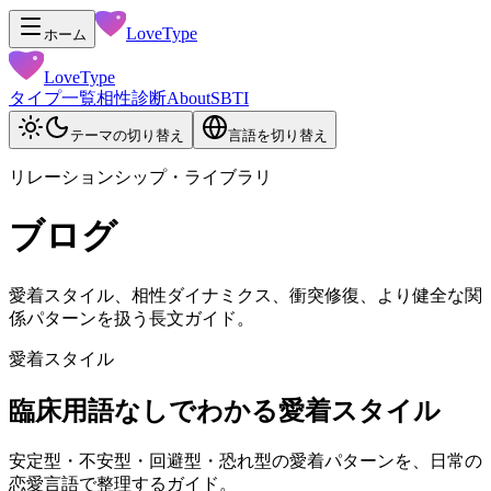
LoveType
ホーム
LoveType
タイプ一覧
相性診断
About
SBTI
テーマの切り替え
言語を切り替え
リレーションシップ・ライブラリ
ブログ
愛着スタイル、相性ダイナミクス、衝突修復、より健全な関
係パターンを扱う長文ガイド。
愛着スタイル
臨床用語なしでわかる愛着スタイル
安定型・不安型・回避型・恐れ型の愛着パターンを、日常の
恋愛言語で整理するガイド。